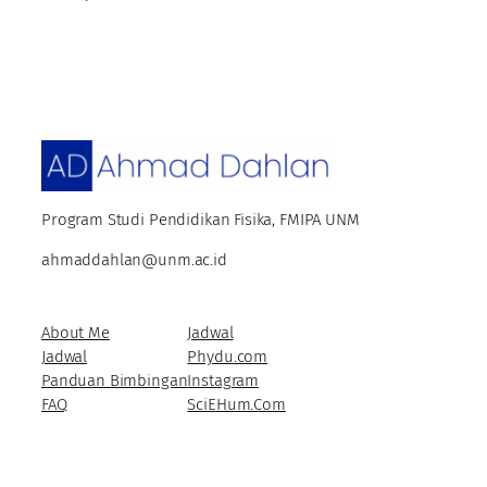
Program Studi Pendidikan Fisika, FMIPA UNM
ahmaddahlan@unm.ac.id
About Me
Jadwal
Jadwal
Phydu.com
Panduan Bimbingan
Instagram
FAQ
SciEHum.Com