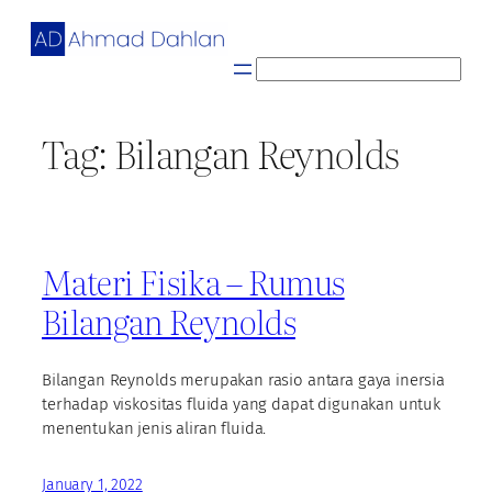
Skip
to
content
S
e
a
Tag:
Bilangan Reynolds
r
c
h
Materi Fisika – Rumus
Bilangan Reynolds
Bilangan Reynolds merupakan rasio antara gaya inersia
terhadap viskositas fluida yang dapat digunakan untuk
menentukan jenis aliran fluida.
January 1, 2022