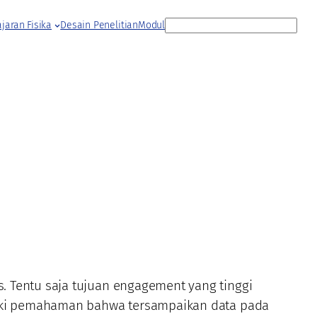
S
jaran Fisika
Desain Penelitian
Modul
e
a
r
c
h
. Tentu saja tujuan engagement yang tinggi
iliki pemahaman bahwa tersampaikan data pada