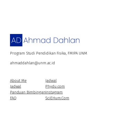
Program Studi Pendidikan Fisika, FMIPA UNM
ahmaddahlan@unm.ac.id
About Me
Jadwal
Jadwal
Phydu.com
Panduan Bimbingan
Instagram
FAQ
SciEHum.Com