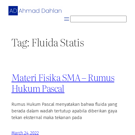
Skip
to
content
S
e
a
Tag:
Fluida Statis
r
c
h
Materi Fisika SMA – Rumus
Hukum Pascal
Rumus Hukum Pascal menyatakan bahwa fluida yang
berada dalam wadah tertutup apabila diberikan gaya
tekan eksternal maka tekanan pada
March 24, 2022