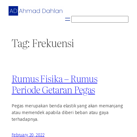
Skip
to
content
S
e
a
Tag:
Frekuensi
r
c
h
Rumus Fisika – Rumus
Periode Getaran Pegas
Pegas merupakan benda elastik yang akan memanjang
atau memendek apabila diberi beban atau gaya
terhadapnya.
February 20, 2022