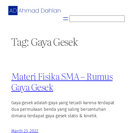
Skip
to
content
S
e
a
Tag:
Gaya Gesek
r
c
h
Materi Fisika SMA – Rumus
Gaya Gesek
Gaya gesek adalah gaya yang terjadi karena terdapat
dua permukaan benda yang saling bersentuhan
dimana terdapat gaya gesek statis & kinetik.
March 23, 2022