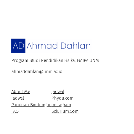
Program Studi Pendidikan Fisika, FMIPA UNM
ahmaddahlan@unm.ac.id
About Me
Jadwal
Jadwal
Phydu.com
Panduan Bimbingan
Instagram
FAQ
SciEHum.Com