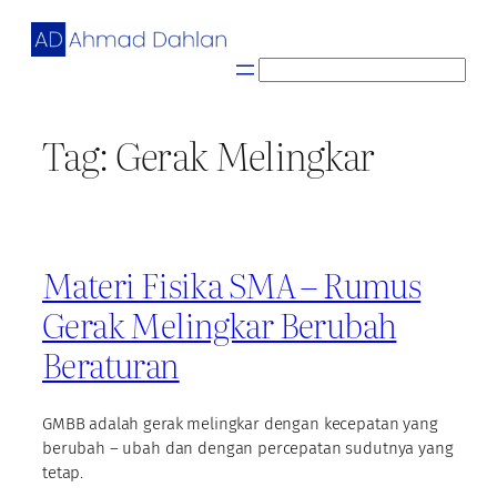
Skip
to
content
S
e
a
Tag:
Gerak Melingkar
r
c
h
Materi Fisika SMA – Rumus
Gerak Melingkar Berubah
Beraturan
GMBB adalah gerak melingkar dengan kecepatan yang
berubah – ubah dan dengan percepatan sudutnya yang
tetap.