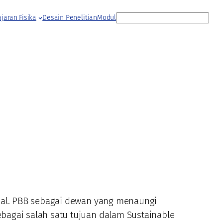
S
jaran Fisika
Desain Penelitian
Modul
e
a
r
c
h
bal. PBB sebagai dewan yang menaungi
agai salah satu tujuan dalam Sustainable