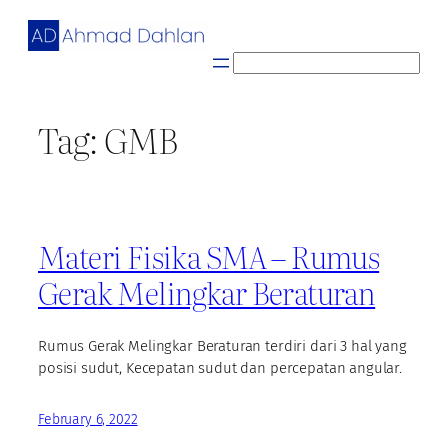
Skip
to
content
S
e
a
Tag:
GMB
r
c
h
Materi Fisika SMA – Rumus
Gerak Melingkar Beraturan
Rumus Gerak Melingkar Beraturan terdiri dari 3 hal yang
posisi sudut, Kecepatan sudut dan percepatan angular.
February 6, 2022