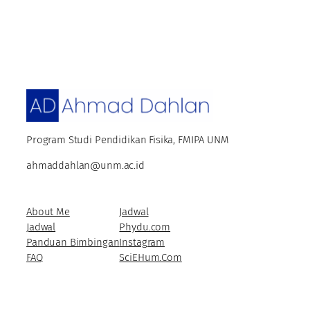
Program Studi Pendidikan Fisika, FMIPA UNM
ahmaddahlan@unm.ac.id
About Me
Jadwal
Jadwal
Phydu.com
Panduan Bimbingan
Instagram
FAQ
SciEHum.Com