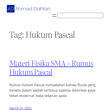
Skip
to
content
S
e
a
Tag:
Hukum Pascal
r
c
h
Materi Fisika SMA – Rumus
Hukum Pascal
Rumus Hukum Pascal menyatakan bahwa fluida yang
berada dalam wadah tertutup apabila diberikan gaya
tekan eksternal maka tekanan pada
March 24, 2022