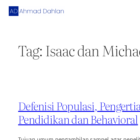
Skip
to
content
Tag:
Isaac dan Micha
Defenisi Populasi, Pengert
Pendidikan dan Behavioral
Tujuan umum pengambilan sampel agar peneliti