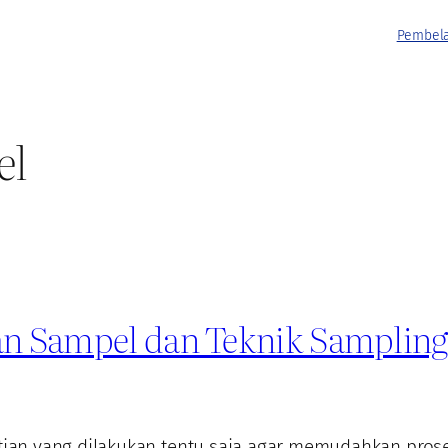
Pembela
el
ian Sampel dan Teknik Sampling
an yang dilakukan tentu saja agar memudahkan prose