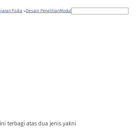
S
jaran Fisika
Desain Penelitian
Modul
e
a
r
c
h
i terbagi atas dua jenis yakni