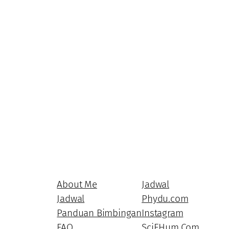
About Me
Jadwal
Jadwal
Phydu.com
Panduan Bimbingan
Instagram
FAQ
SciEHum.Com