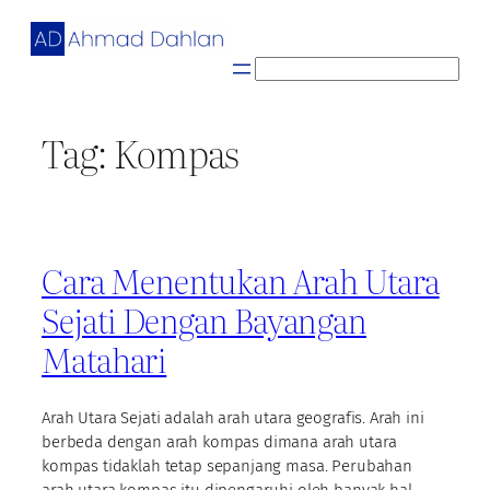
Skip
to
content
S
e
a
Tag:
Kompas
r
c
h
Cara Menentukan Arah Utara
Sejati Dengan Bayangan
Matahari
Arah Utara Sejati adalah arah utara geografis. Arah ini
berbeda dengan arah kompas dimana arah utara
kompas tidaklah tetap sepanjang masa. Perubahan
arah utara kompas itu dipengaruhi oleh banyak hal