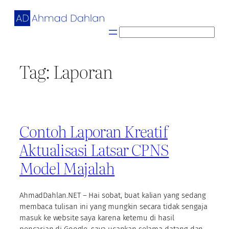
Skip
to
content
S
e
a
Tag:
Laporan
r
c
h
Contoh Laporan Kreatif
Aktualisasi Latsar CPNS
Model Majalah
AhmadDahlan.NET – Hai sobat, buat kalian yang sedang
membaca tulisan ini yang mungkin secara tidak sengaja
masuk ke website saya karena ketemu di hasil
pencarian di Google, saya ucapkan selama datang dan