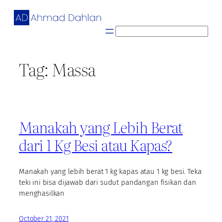
Skip
to
content
S
e
a
Tag:
Massa
r
c
h
Manakah yang Lebih Berat
dari 1 Kg Besi atau Kapas?
Manakah yang lebih berat 1 kg kapas atau 1 kg besi. Teka
teki ini bisa dijawab dari sudut pandangan fisikan dan
menghasilkan
October 21, 2021