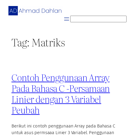
Skip
to
content
S
e
a
Tag:
Matriks
r
c
h
Contoh Penggunaan Array
Pada Bahasa C -Persamaan
Linier dengan 3 Variabel
Peubah
Berikut ini contoh penggunaan Array pada Bahasa C
untuk asus permsaaa Linier 3 Variabel. Penggunaan