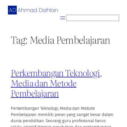
Skip
to
content
S
e
a
Tag:
Media Pembelajaran
r
c
h
Perkembangan Teknologi,
Media dan Metode
Pembelajaran
Perkembangan Teknologi, Media dan Metode
Pembelajaran memiliki peran yang sangat besar dalam
dunia pendidikan. Seorang guru profesional harus
selalu adaptif dengan perubahan dan perkembangan