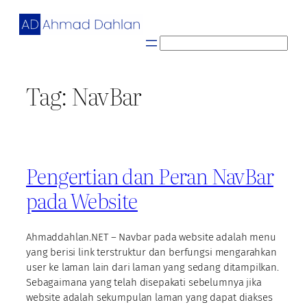
Skip
to
content
S
e
a
Tag:
NavBar
r
c
h
Pengertian dan Peran NavBar
pada Website
Ahmaddahlan.NET – Navbar pada website adalah menu
yang berisi link terstruktur dan berfungsi mengarahkan
user ke laman lain dari laman yang sedang ditampilkan.
Sebagaimana yang telah disepakati sebelumnya jika
website adalah sekumpulan laman yang dapat diakses