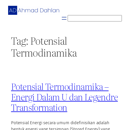
Skip
to
content
S
e
a
Tag:
Potensial
r
c
Termodinamika
h
Potensial Termodinamika –
Energi Dalam U dan Legendre
Transformation
Potensial Energi secara umum didefinisikan adalah
bentuk energi yang tersimpan (Stored Energy) yang