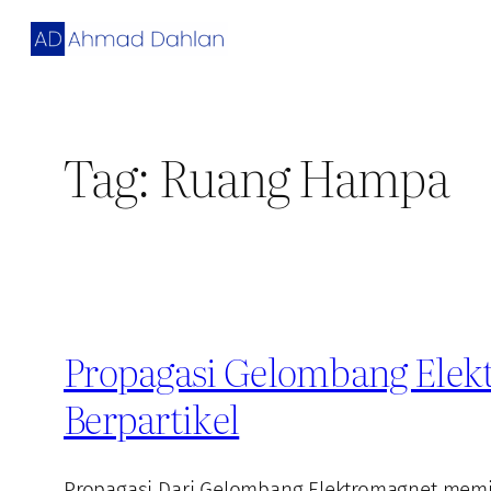
Skip
to
content
Tag:
Ruang Hampa
Propagasi Gelombang Ele
Berpartikel
Propagasi Dari Gelombang Elektromagnet memil