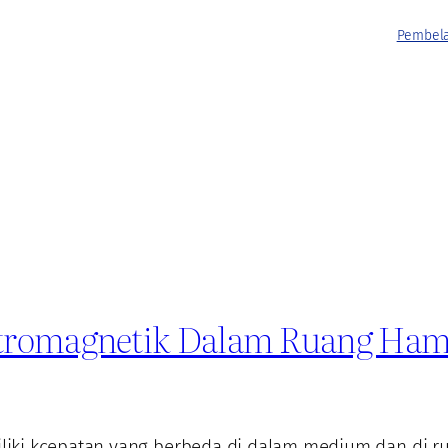
Pembela
ktromagnetik Dalam Ruang Ha
iki kcepatan yang berbeda di dalam medium dan di ru