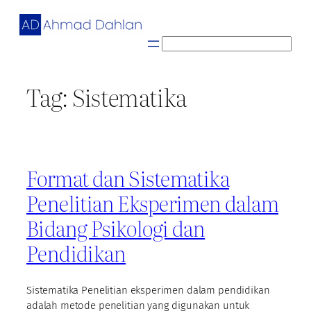
Skip
to
content
S
e
a
Tag:
Sistematika
r
c
h
Format dan Sistematika
Penelitian Eksperimen dalam
Bidang Psikologi dan
Pendidikan
Sistematika Penelitian eksperimen dalam pendidikan
adalah metode penelitian yang digunakan untuk