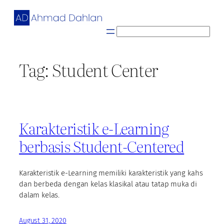
Skip
to
content
S
e
a
Tag:
Student Center
r
c
h
Karakteristik e-Learning
berbasis Student-Centered
Karakteristik e-Learning memiliki karakteristik yang kahs
dan berbeda dengan kelas klasikal atau tatap muka di
dalam kelas.
August 31, 2020