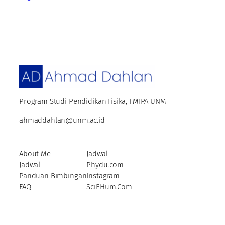
Program Studi Pendidikan Fisika, FMIPA UNM
ahmaddahlan@unm.ac.id
About Me
Jadwal
Jadwal
Phydu.com
Panduan Bimbingan
Instagram
FAQ
SciEHum.Com