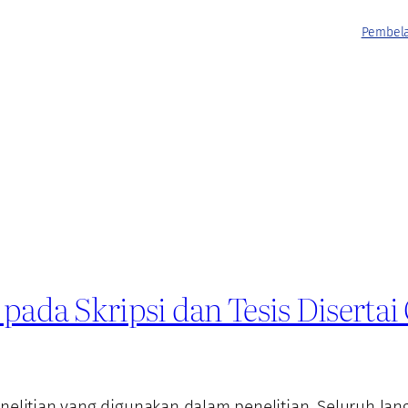
Pembela
 pada Skripsi dan Tesis Diserta
enelitian yang digunakan dalam penelitian. Seluruh la