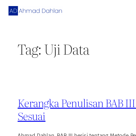
Skip
to
content
Tag:
Uji Data
Kerangka Penulisan BAB III
Sesuai
Ahmad Dahlan. BAB III berisi tentang Metode P