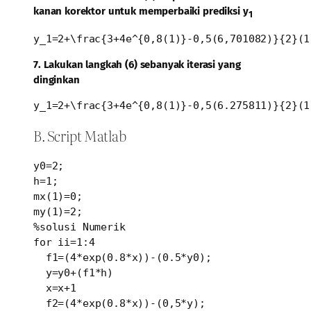
kanan korektor untuk memperbaiki prediksi y
1
y_1=2+\frac{3+4e^{0,8(1)}-0,5(6,701082)}{2}(1
7. Lakukan langkah (6) sebanyak iterasi yang
dinginkan
y_1=2+\frac{3+4e^{0,8(1)}-0,5(6.275811)}{2}(1
B. Script Matlab
y0=2;

h=1;

mx(1)=0;

my(1)=2;

%solusi Numerik

for ii=1:4

  f1=(4*exp(0.8*x))-(0.5*y0);

  y=y0+(f1*h)

  x=x+1

  f2=(4*exp(0.8*x))-(0,5*y);
