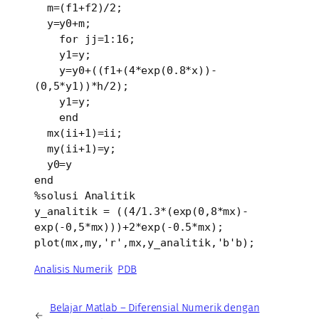
  m=(f1+f2)/2;

  y=y0+m;

    for jj=1:16;

    y1=y;

    y=y0+((f1+(4*exp(0.8*x))-
(0,5*y1))*h/2);

    y1=y;

    end

  mx(ii+1)=ii;

  my(ii+1)=y;

  y0=y

end

%solusi Analitik

y_analitik = ((4/1.3*(exp(0,8*mx)-
exp(-0,5*mx)))+2*exp(-0.5*mx);

plot(mx,my,'r',mx,y_analitik,'b'b);
Analisis Numerik
PDB
Belajar Matlab – Diferensial Numerik dengan
←