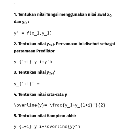
:
1. Tentukan nilai fungsi menggunakan nilai awal x
0
dan y
:
0
y' = f(x_1,y_1)
2. Tentukan nilai
y
. Persamaan ini disebut sebagai
1+i
persamaan Prediktor
y_{1+i}=y_i+y'h
3. Tentukan nilai
y
‘
1+i
y_{1+i}' =
4. Tentukan nilai rata-rata y
\overline{y}= \frac{y_1+y_{1+i}'}{2} 
5. Tentukan nilai Hampiran akhir
y_{1+i}=y_i+\overline{y}*h