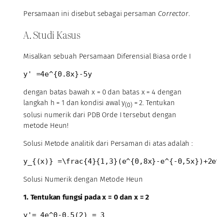
Persamaan ini disebut sebagai persaman
Corrector
.
A. Studi Kasus
Misalkan sebuah Persamaan Diferensial Biasa orde I
y' =4e^{0.8x}-5y 
dengan batas bawah x = 0 dan batas x = 4 dengan
langkah h = 1 dan kondisi awal y
= 2. Tentukan
(0)
solusi numerik dari PDB Orde I tersebut dengan
metode Heun!
Solusi Metode analitik dari Persaman di atas adalah :
y_{(x)} =\frac{4}{1,3}(e^{0,8x}-e^{-0,5x})+2e
Solusi Numerik dengan Metode Heun
1. Tentukan fungsi pada x = 0 dan x = 2
y'= 4e^0-0,5(2) = 3