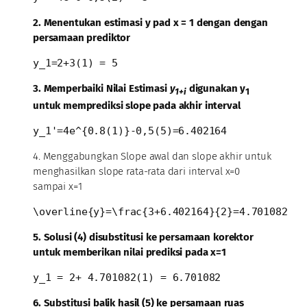
2. Menentukan estimasi y pad x = 1 dengan dengan
persamaan prediktor
y_1=2+3(1) = 5
3. Memperbaiki Nilai Estimasi
y
digunakan y
1+i
1
untuk memprediksi slope pada akhir interval
y_1'=4e^{0.8(1)}-0,5(5)=6.402164
4. Menggabungkan Slope awal dan slope akhir untuk
menghasilkan slope rata-rata dari interval x=0
sampai x=1
\overline{y}=\frac{3+6.402164}{2}=4.701082
5. Solusi (4) disubstitusi ke persamaan korektor
untuk memberikan nilai prediksi pada x=1
y_1 = 2+ 4.701082(1) = 6.701082
6. Substitusi balik hasil (5) ke persamaan ruas