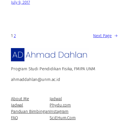
July 9, 2017
1
2
Next Page
→
Program Studi Pendidikan Fisika, FMIPA UNM
ahmaddahlan@unm.ac.id
About Me
Jadwal
Jadwal
Phydu.com
Panduan Bimbingan
Instagram
FAQ
SciEHum.Com