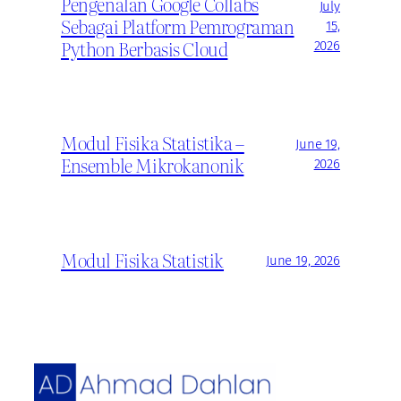
Pengenalan Google Collabs
July
Sebagai Platform Pemrograman
15,
Python Berbasis Cloud
2026
Modul Fisika Statistika –
June 19,
Ensemble Mikrokanonik
2026
Modul Fisika Statistik
June 19, 2026