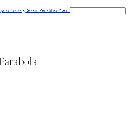
S
jaran Fisika
Desain Penelitian
Modul
e
a
r
c
h
Parabola