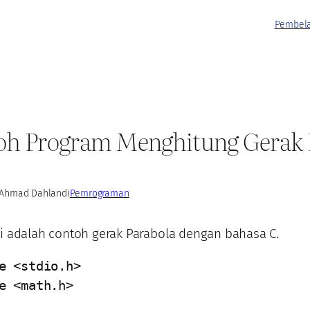
Pembela
oh Program Menghitung Gerak 
Ahmad Dahlan
di
Pemrograman
ni adalah contoh gerak Parabola dengan bahasa C.
e <stdio.h>

e <math.h>
