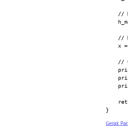
    // Menghitung ketinggian maksimum

    h_max = pow(v, 2) * pow(sin(theta), 2) / (2 * g);

    // Menghitung jarak horizontal

    x = v * cos(theta) * t_max;

    // Output hasil

    printf("\nWaktu maksimum: %.2f s\n", t_max);

    printf("Ketinggian maksimum: %.2f m\n", h_max);

    printf("Jarak horizontal: %.2f m\n", x);

    return 0;

}
Gerak Pa