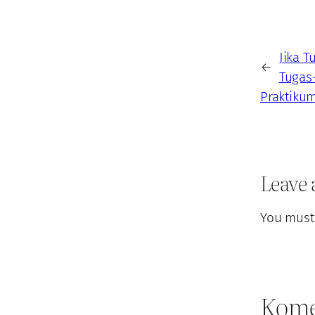
Jika 
←
Tugas
Praktiku
Leave 
You must
Kome