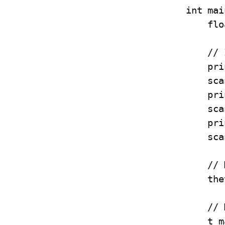
int mai
    float v, g, theta, t_max, h_max, x;

    // Input data

    printf("Masukkan kecepatan awal (m/s): ");

    scanf("%f", &v);

    printf("Masukkan sudut lemparan (derajat): ");

    scanf("%f", &theta);

    printf("Masukkan percepatan gravitasi (m/s^2): ");

    scanf("%f", &g);

    // Mengubah sudut dari derajat ke radian

    theta = theta * M_PI / 180;

    // Menghitung waktu maksimum

    t_max = 2 * v * sin(theta) / g;
