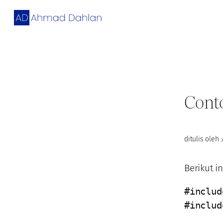
Skip
to
content
Cont
ditulis oleh :
Berikut i
#includ
#includ