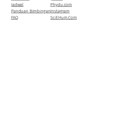
Jadwal
Phydu.com
Panduan Bimbingan
Instagram
FAQ
SciEHum.Com