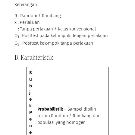
Keterangan
R : Random / Rambang
x : Perlakuan
– : Tanpa perlakuan / Kelas konvensional
O
: Posttest pada kelompok dengan perlakuan
1
O
: Posttest kelompok tanpa perlakuan
2
B. Karakteristik
S
u
b
j
e
k
Probabilistik
– Sampel dipilih
P
secara Random / Rambang dari
e
populasi yang homogen.
n
e