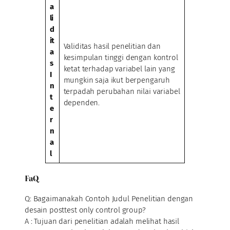
a
li
d
it
Validitas hasil penelitian dan
a
kesimpulan tinggi dengan kontrol
s
ketat terhadap variabel lain yang
I
mungkin saja ikut berpengaruh
n
terpadah perubahan nilai variabel
t
dependen.
e
r
n
a
l
FaQ
Q: Bagaimanakah Contoh Judul Penelitian dengan
desain posttest only control group?
A : Tujuan dari penelitian adalah melihat hasil