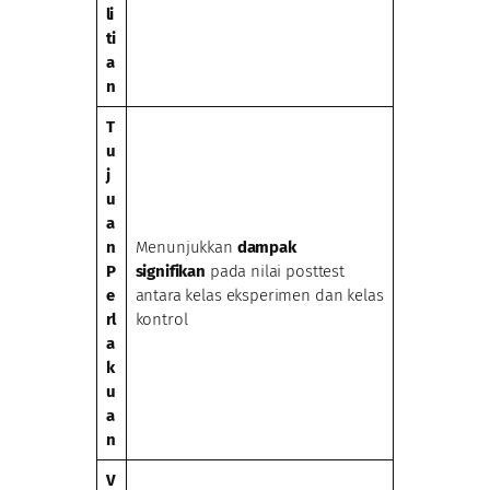
li
ti
a
n
T
u
j
u
a
n
Menunjukkan
dampak
P
signifikan
pada nilai posttest
e
antara kelas eksperimen dan kelas
rl
kontrol
a
k
u
a
n
V