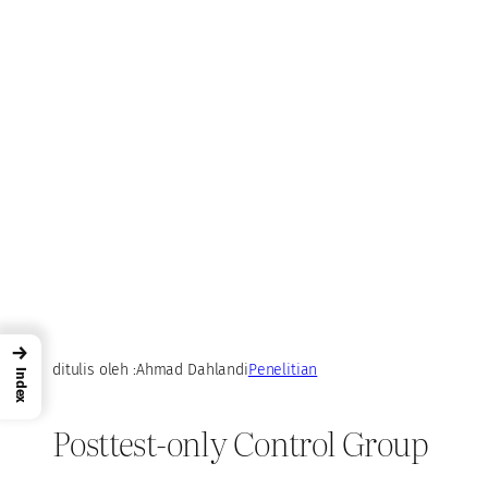
→
ditulis oleh :
Ahmad Dahlan
di
Penelitian
Index
Posttest-only Control Group