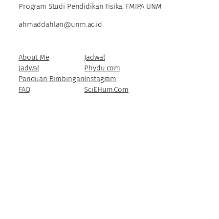
Program Studi Pendidikan Fisika, FMIPA UNM
ahmaddahlan@unm.ac.id
About Me
Jadwal
Jadwal
Phydu.com
Panduan Bimbingan
Instagram
FAQ
SciEHum.Com