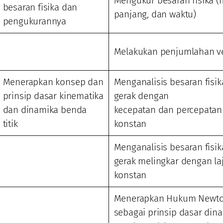
Mengukur besaran fisika (
besaran fisika dan
panjang, dan waktu)
pengukurannya
Melakukan penjumlahan v
Menerapkan konsep dan
Menganalisis besaran fisi
prinsip dasar kinematika
gerak dengan
dan dinamika benda
kecepatan dan percepatan
titik
konstan
Menganalisis besaran fisi
gerak melingkar dengan la
konstan
Menerapkan Hukum Newt
sebagai prinsip dasar din