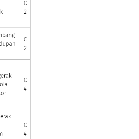
m
C
k
2
ombang
C
idupan
2
gerak
C
ola
4
tor
gerak
C
m
4