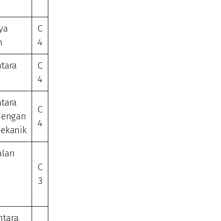
ya
C
n
4
tara
C
n
4
tara
C
dengan
4
ekanik
alan
C
3
tara