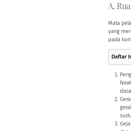
A. Rua
Mata pel
yang men
pada kons
Daftar I
Peng
Newt
dasa
Gera
gera
sudu
Geja