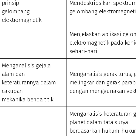
prinsip
Mendeskripsikan spektru
gelombang
gelombang elektromagneti
elektromagnetik
Menjelaskan aplikasi gel
elektromagnetik pada keh
sehari-hari
Menganalisis gejala
alam dan
Menganalisis gerak lurus, 
keteraturannya dalam
melingkar dan gerak parab
cakupan
dengan menggunakan vek
mekanika benda titik
Menganalisis keteraturan 
planet dalam tata surya
berdasarkan hukum-huku