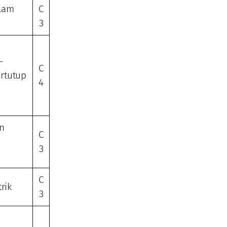
lam
C
3
-
C
ertutup
4
n
C
3
C
rik
3