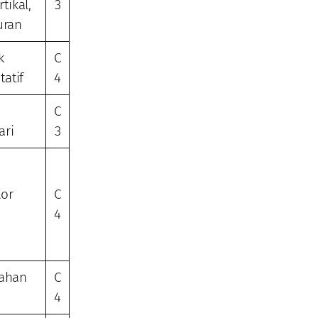
tikal,
3
uran
k
C
tatif
4
C
ari
3
lor
C
4
dahan
C
4