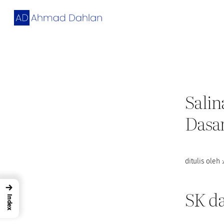
Skip
to
content
Sali
Dasa
ditulis oleh :
→
SK d
Index