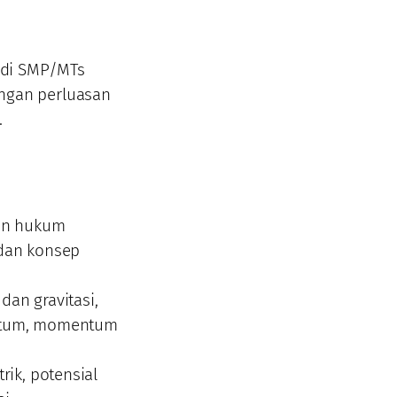
 di SMP/MTs
ngan perluasan
.
pan hukum
, dan konsep
dan gravitasi,
entum, momentum
rik, potensial