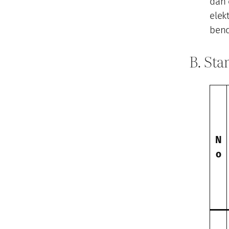
dan 
elek
bend
B. Sta
N
o