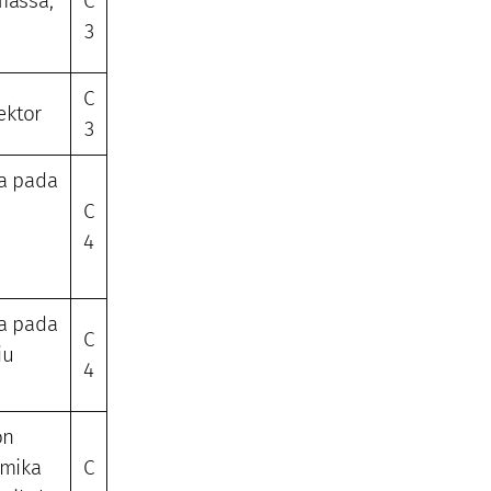
massa,
C
3
C
ektor
3
ka pada
C
4
ka pada
C
ju
4
on
amika
C