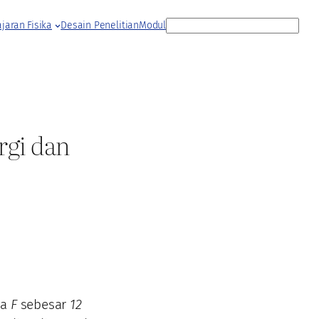
S
jaran Fisika
Desain Penelitian
Modul
e
a
r
c
h
rgi dan
ya
F
sebesar
12