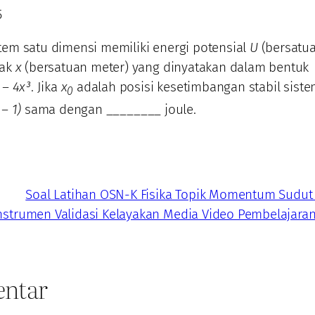
5
tem satu dimensi memiliki energi potensial
U
(bersatua
rak
x
(bersatuan meter) yang dinyatakan dalam bentuk
 – 4x³
. Jika
x
adalah posisi kesetimbangan stabil sist
0
– 1)
sama dengan ________ joule.
Soal Latihan OSN-K Fisika Topik Momentum Sudut
nstrumen Validasi Kelayakan Media Video Pembelajara
ntar