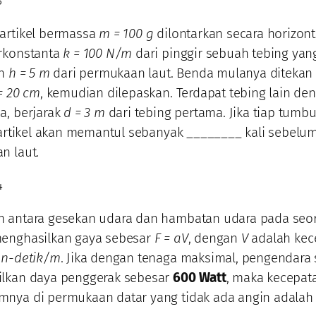
3
artikel bermassa
m = 100 g
dilontarkan secara horizon
rkonstanta
k = 100 N/m
dari pinggir sebuah tebing yan
an
h = 5 m
dari permukaan laut. Benda mulanya ditekan 
= 20 cm
, kemudian dilepaskan. Terdapat tebing lain de
a, berjarak
d = 3 m
dari tebing pertama. Jika tiap tum
partikel akan memantul sebanyak ________ kali sebelu
n laut.
4
 antara gesekan udara dan hambatan udara pada seo
enghasilkan gaya sebesar
F = aV
, dengan
V
adalah kec
on-detik/m
. Jika dengan tenaga maksimal, pengendar
lkan daya penggerak sebesar
600 Watt
, maka kecepat
nya di permukaan datar yang tidak ada angin adalah