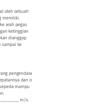
tal oleh sebuah
g memiliki
ke arah pegas
ngan ketinggian
bukan dianggap
m sampai ke
rang pengendara
epatannya dan
a
a sepeda mampu
an
 ________ m/s.