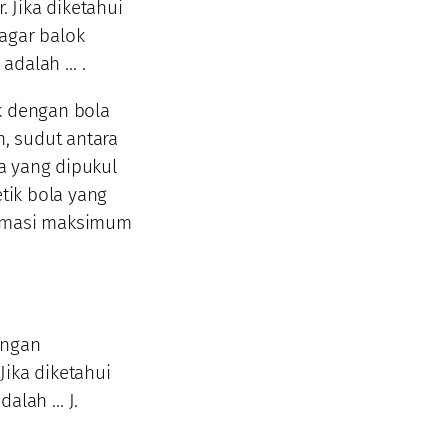
 Jika diketahui
agar balok
adalah … .
k dengan bola
, sudut antara
la yang dipukul
etik bola yang
ormasi maksimum
engan
 Jika diketahui
dalah … J.