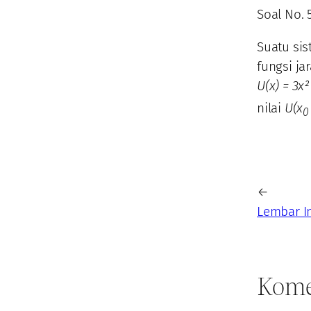
Soal No. 
Suatu sis
fungsi ja
U(x) = 3x²
nilai
U(x
0
←
Lembar I
Kome