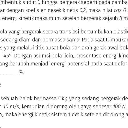
mbentuk sudut
θ
hingga bergerak seperti pada gambar.
sar dengan koefisien gesek kinetis
0,2
, maka nilai
cos θ
energi kinetik maksimum setelah bergerak sejauh 3 m 
la yang bergerak secara translasi bertumbukan elasti
g sedang diam dan bermassa sama. Pada saat tumbukan
us yang melalui titik pusat bola dan arah gerak awal bo
= 45°
. Dengan asumsi bola licin, prosentase energi kin
yang berubah menjadi energi potensial pada saat def
_______ %.
2
h sebuah balok bermassa
5 kg
yang sedang bergerak d
an
10 m/s
, kemudian didorong oleh gaya sebesar
100 N
.
cin, maka energi kinetik sistem 1 detik setelah didorong a