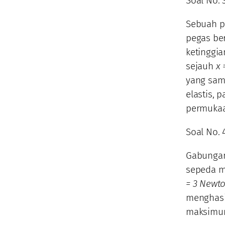
Soal No. 
Sebuah p
pegas be
ketinggi
sejauh
x 
yang sam
elastis, 
permukaa
Soal No. 
Gabungan
sepeda m
= 3 Newt
menghasi
maksimum