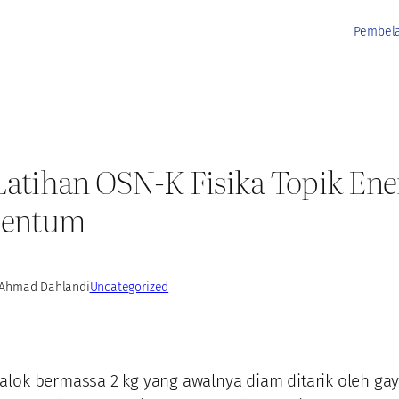
Pembela
Latihan OSN-K Fisika Topik Ene
entum
Ahmad Dahlan
di
Uncategorized
1
alok bermassa 2 kg yang awalnya diam ditarik oleh ga