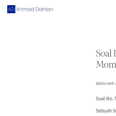
Skip
to
content
Soal 
Mom
ditulis oleh :
Soal No. 
Sebuah b