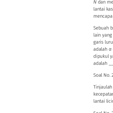
N
dan me
lantai ka
mencapai 
Sebuah bo
lain yan
garis lur
adalah
α 
dipukul 
adalah _
Soal No. 
Tinjaula
kecepat
lantai li