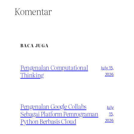
Komentar
BACA JUGA
Pengenalan Computational
July 15,
Thinking
2026
Pengenalan Google Collabs
July
Sebagai Platform Pemrograman
15,
Python Berbasis Cloud
2026