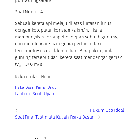
puncak lingkaran!
Soal Nomor 4
Sebuah kereta api melaju di atas lintasan lurus
dengan kecepatan konstan 72 km/h. Jika ia
membunyikan terompet di depan sebuah gunung
dan mendengar suara gema pertama dari
terompetnya 5 detik kemudian. Berapakah jarak
gunung tersebut dari kereta saat mendengar gema?
(v
= 340 m/s)
u
Rekapitulasi Nilai
Fisika-Dasar-Kimia
Unduh
Latihan
Soal
Ujian
←
Hukum Gas Ideal
Soal Final Test mata Kuliah Fisika Dasar
→