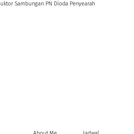
nduktor Sambungan PN Dioda Penyearah
About Me
Jadwal