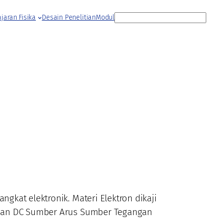
S
jaran Fisika
Desain Penelitian
Modul
e
a
r
c
h
kat elektronik. Materi Elektron dikaji
kaian DC Sumber Arus Sumber Tegangan