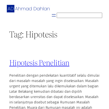
Skip
to
content
S
e
a
Tag:
Hipotesis
r
c
h
Hipotesis Penelitian
Penelitian dengan pendekatan kuantitatif selalu dimulai
dari masalah-masalah yang ingin diselesaikan. Masalah
urgent yang ditemukan lalu dikemukakan dalam bagian
Latar Belakang kemudian dibatasi dan dipilih
berdasarkan urensitas dan dapat diselesaikan. Masalah
ini selanjutnya disebut sebagai Rumusan Masalah
Penelitian. Muara dari Rumusan masalah ini adalah