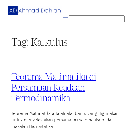
Skip
to
content
S
e
a
Tag:
Kalkulus
r
c
h
Teorema Matimatika di
Persamaan Keadaan
Termodinamika
Teorema Matimatika adalah alat bantu yang digunakan
untuk menyelesaikan persamaan matematika pada
masalah Hidrostatika