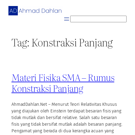
Skip
to
content
S
e
a
Tag:
Konstraksi Panjang
r
c
h
Materi Fisika SMA – Rumus
Konstraksi Panjang
AhmadDahlan.Net – Menurut Teori Relativitas Khusus
yang diajukan oleh Einstein terdapat besaran fisis yang
tidak mutlak dan bersifat relative. Salah satu besaran
fisis yang tidak bersifat mutlak adalah besaran panjang.
Pengamat yang berada di dua kerangka acuan yang