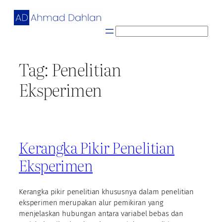
Skip
to
content
S
e
a
Tag:
Penelitian
r
c
Eksperimen
h
Kerangka Pikir Penelitian
Eksperimen
Kerangka pikir penelitian khususnya dalam penelitian
eksperimen merupakan alur pemikiran yang
menjelaskan hubungan antara variabel bebas dan