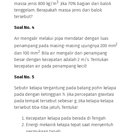
3
massa jenis 800 kg/m
. Jika 70% bagian dari balok
tenggelam. Berapakah massa jenis dari balok
tersebut?
Soal No. 4
Air mengalir melalui pipa mendatar dengan luas
2
penampang pada masing-masing ujungnya 200 mm
2
dan 100 mm
. Bila air mengalir dari penampang
besar dengan kecepatan adalah 2 m/s. Tentukan
kecepatan air pada penampang kecil!
Soal No. 5
Sebutir kelapa tergantung pada batang pohn kelapa
pada dengan ketinggian h. Jika percepatan gravitasi
pada tempat tersebut sebesar g. Jika kelapa-kelapa
tersebut tiba-tiba jatuh, Tentuka!
Kecepatan
kelapa
pada
berada
di
Tengah
Energi mekanik kelapa tepat saat menyentuh
permukaan tanah