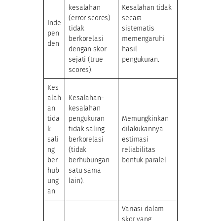
kesalahan
Kesalahan tidak
(error scores)
secara
Inde
tidak
sistematis
pen
berkorelasi
memengaruhi
den
dengan skor
hasil
sejati (true
pengukuran.
scores).
Kes
alah
Kesalahan-
an
kesalahan
tida
pengukuran
Memungkinkan
k
tidak saling
dilakukannya
sali
berkorelasi
estimasi
ng
(tidak
reliabilitas
ber
berhubungan
bentuk paralel
hub
satu sama
ung
lain).
an
Variasi dalam
skor yang