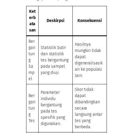
Ket
erb
Deskirpsi
Konsekuensi
ata
san
Ber
Hasilnya
gan
Statistik butir
mungkin tidak
tun
dan statistik
dapat
g
tes bergantung
digeneralisasik
Sa
pada sampel
an ke populasi
mp
yang diuji.
lain.
el
Skor tidak
Parameter
Ber
dapat
individu
gan
dibandingkan
bergantung
tun
secara
pada tes
g
langsung antar
spesifik yang
Tes
tes yang
digunakan.
berbeda.