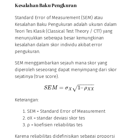
Kesalahan Baku Pengkuran
Standard Error of Measurement (SEM) atau
Kesalahan Baku Pengukuran adalah ukuran dalam
Teori Tes Klasik (Classical Test Theory / CTT) yang
menunjukkan seberapa besar kemungkinan
kesalahan dalam skor individu akibat error
pengukuran.
SEM menggambarkan sejauh mana skor yang
diperoleh seseorang dapat menyimpang dari skor
sejatinya (true score).
−
−
−
−
−
−
=
1
–
√
S
E
M
σ
ρ
X
X
X
Keterangan:
SEM = Standard Error of Measurement
σX = standar deviasi skor tes
ρ = koefisien reliabilitas tes
Karena reliabilitas didefinisikan sebagai proporsi