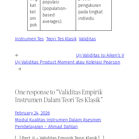
populasi
kat
pengukuran
(population-
kel
pada tingkat
based
om
individu.
averages).
pok
Instrumen Tes
Teori Tes Klasik
Validitas
←
Uji Validitas Isi Aiken’s V
Uji Validitas Product Moment atau Kolerasi Pearson
→
One response to “Validitas Empirik
Instrumen Dalam Teori Tes Klasik”
February 24, 2026
Modul Kualitas Instrumen Dalam Asesmen
Pembelajaran – Ahmad Dahlan
[…] Pert. II – Validitas Empirik Teori Klasik […]