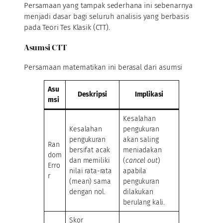
Persamaan yang tampak sederhana ini sebenarnya
menjadi dasar bagi seluruh analisis yang berbasis
pada Teori Tes Klasik (CTT).
Asumsi CTT
Persamaan matematikan ini berasal dari asumsi
Asu
Deskripsi
Implikasi
msi
Kesalahan
Kesalahan
pengukuran
pengukuran
akan saling
Ran
bersifat acak
meniadakan
dom
dan memiliki
(
cancel out
)
Erro
nilai rata-rata
apabila
r
(mean) sama
pengukuran
dengan nol.
dilakukan
berulang kali.
Skor