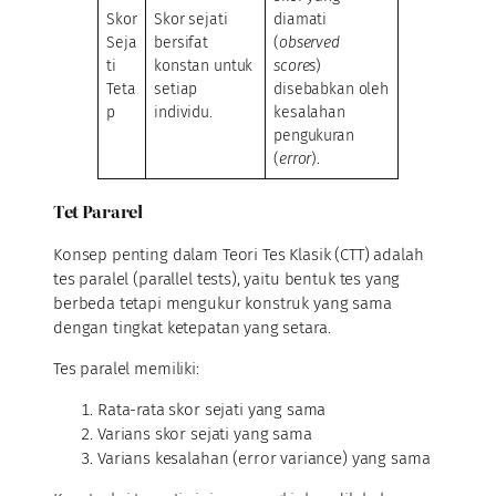
Skor
Skor sejati
diamati
Seja
bersifat
(
observed
ti
konstan untuk
scores
)
Teta
setiap
disebabkan oleh
p
individu.
kesalahan
pengukuran
(
error
).
Tet Pararel
Konsep penting dalam Teori Tes Klasik (CTT) adalah
tes paralel (parallel tests), yaitu bentuk tes yang
berbeda tetapi mengukur konstruk yang sama
dengan tingkat ketepatan yang setara.
Tes paralel memiliki:
Rata-rata skor sejati yang sama
Varians skor sejati yang sama
Varians kesalahan (error variance) yang sama