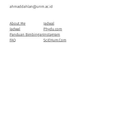
ahmaddahlan@unm.ac.id
About Me
Jadwal
Jadwal
Phydu.com
Panduan Bimbingan
Instagram
FAQ
SciEHum.Com