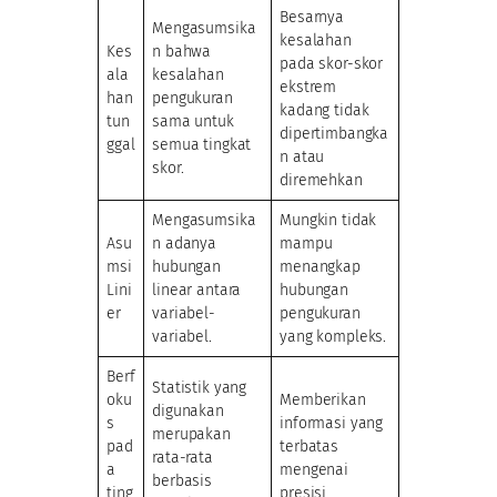
Besarnya
Mengasumsika
kesalahan
Kes
n bahwa
pada skor-skor
ala
kesalahan
ekstrem
han
pengukuran
kadang tidak
tun
sama untuk
dipertimbangka
ggal
semua tingkat
n atau
skor.
diremehkan
Mengasumsika
Mungkin tidak
Asu
n adanya
mampu
msi
hubungan
menangkap
Lini
linear antara
hubungan
er
variabel-
pengukuran
variabel.
yang kompleks.
Berf
Statistik yang
oku
Memberikan
digunakan
s
informasi yang
merupakan
pad
terbatas
rata-rata
a
mengenai
berbasis
ting
presisi