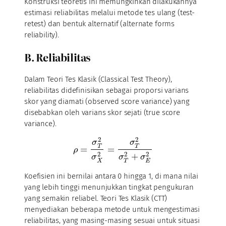
Konstruksi teoretis ini memungkinkan dilakukannya
estimasi reliabilitas melalui metode tes ulang (test-
retest) dan bentuk alternatif (alternate forms
reliability).
B. Reliabilitas
Dalam Teori Tes Klasik (Classical Test Theory),
reliabilitas didefinisikan sebagai proporsi varians
skor yang diamati (observed score variance) yang
disebabkan oleh varians skor sejati (true score
variance).
2
2
σ
σ
T
T
=
=
ρ
2
2
2
+
σ
σ
σ
T
E
X
Koefisien ini bernilai antara 0 hingga 1, di mana nilai
yang lebih tinggi menunjukkan tingkat pengukuran
yang semakin reliabel. Teori Tes Klasik (CTT)
menyediakan beberapa metode untuk mengestimasi
reliabilitas, yang masing-masing sesuai untuk situasi