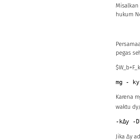
Misalkan
hukum Ne
Persamaa
pegas se
$W_b+F_k
mg - ky
Karena m
waktu dy/
-kΔy -D
Jika Δy 