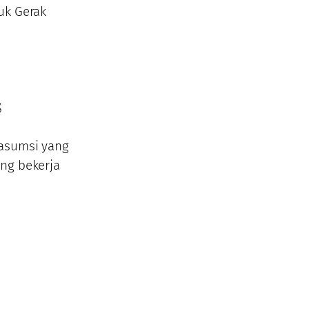
uk Gerak
s
 asumsi yang
ng bekerja