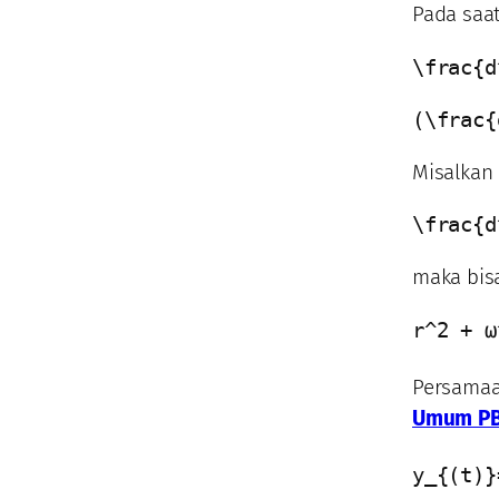
Pada saa
\frac{d
(\frac{
Misalkan 
\frac{d
maka bis
r^2 + ω
Persamaa
Umum PBD
y_{(t)}