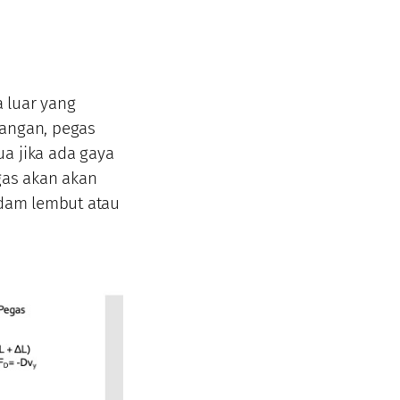
 luar yang
pangan, pegas
a jika ada gaya
gas akan akan
edam lembut atau