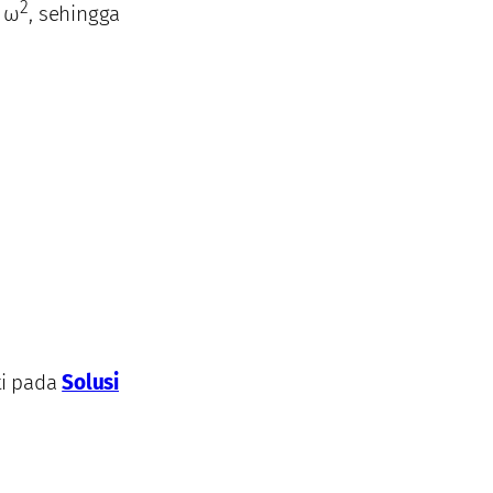
2
= ω
, sehingga
ti pada
Solusi