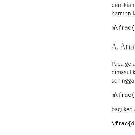
demikian
harmonik
m\frac{
A. Ana
Pada ger
dimasukk
sehingga 
m\frac{
bagi ked
\frac{d