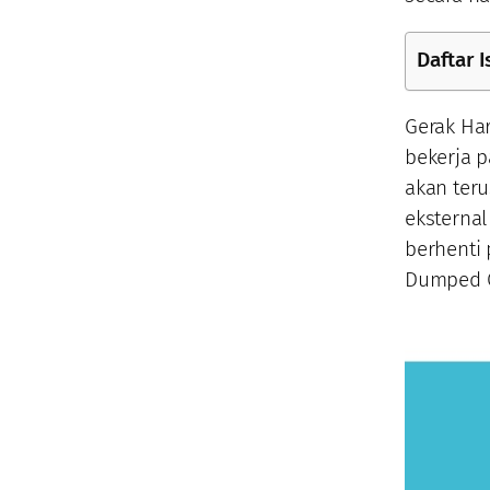
Daftar I
Gerak Ha
bekerja 
akan teru
eksternal
berhenti 
Dumped O