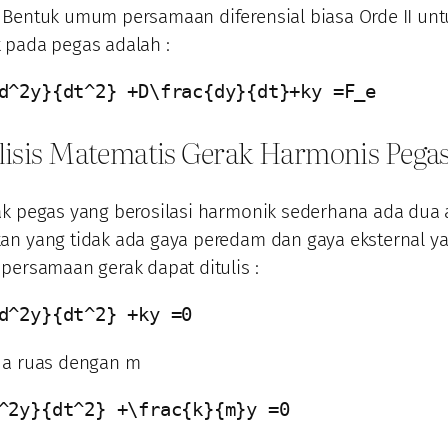
 Bentuk umum persamaan diferensial biasa Orde II unt
 pada pegas adalah :
d^2y}{dt^2} +D\frac{dy}{dt}+ky =F_e
lisis Matematis Gerak Harmonis Pega
ak pegas yang berosilasi harmonik sederhana ada dua
an yang tidak ada gaya peredam dan gaya eksternal ya
persamaan gerak dapat ditulis :
d^2y}{dt^2} +ky =0
ua ruas dengan m
^2y}{dt^2} +\frac{k}{m}y =0