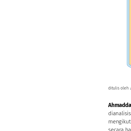
ditulis oleh :
Ahmadda
dianalisi
mengikuti
secara h