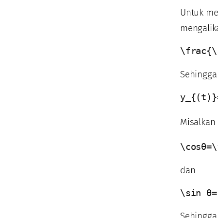
Untuk me
mengalik
\frac{\
Sehingga 
y_{(t)}
Misalkan
\cosθ=\
dan
\sin θ=
Sehingga 