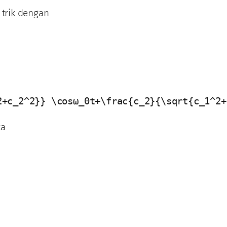
t trik dengan
2+c_2^2}} \cosω_0t+\frac{c_2}{\sqrt{c_1^2+
ka