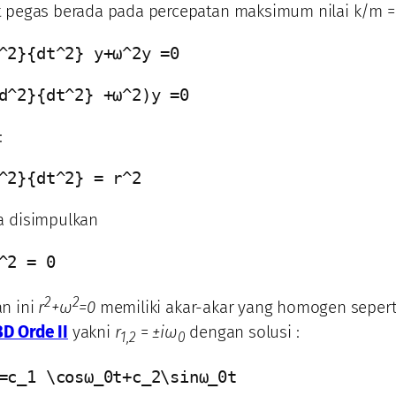
t pegas berada pada percepatan maksimum nilai k/m 
^2}{dt^2} y+ω^2y =0
d^2}{dt^2} +ω^2)y =0
:
^2}{dt^2} = r^2
a disimpulkan
^2 = 0
2
2
n ini
r
+ω
=0
memiliki akar-akar yang homogen seper
 Orde II
yakni
r
=
±i
ω
dengan solusi :
1,2
0
=c_1 \cosω_0t+c_2\sinω_0t