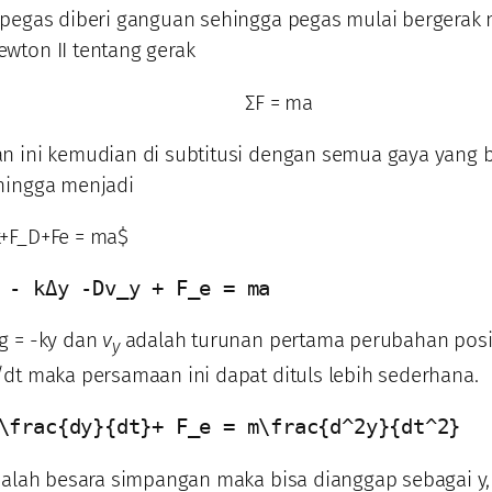
 pegas diberi ganguan sehingga pegas mulai bergerak 
wton II tentang gerak
ΣF = ma
n ini kemudian di subtitusi dengan semua gaya yang 
hingga menjadi
+F_D+Fe = ma$
 - kΔy -Dv_y + F_e = ma
g = -ky dan
v
adalah turunan pertama perubahan posi
y
dt maka persamaan ini dapat dituls lebih sederhana.
\frac{dy}{dt}+ F_e = m\frac{d^2y}{dt^2}
adalah besara simpangan maka bisa dianggap sebagai y