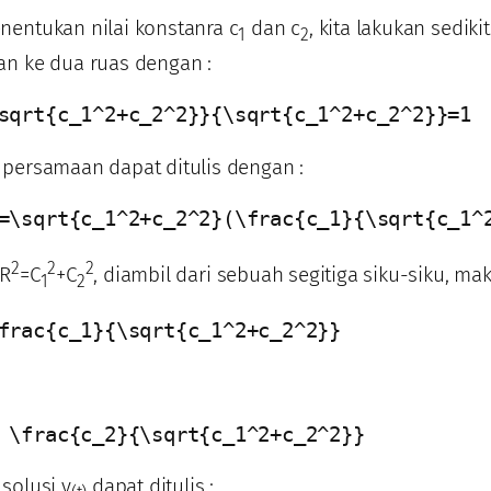
nentukan nilai konstanra c
dan c
, kita lakukan sediki
1
2
an ke dua ruas dengan :
sqrt{c_1^2+c_2^2}}{\sqrt{c_1^2+c_2^2}}=1
persamaan dapat ditulis dengan :
=\sqrt{c_1^2+c_2^2}(\frac{c_1}{\sqrt{c_1^
2
2
2
 R
=C
+C
, diambil dari sebuah segitiga siku-siku, ma
1
2
frac{c_1}{\sqrt{c_1^2+c_2^2}} 
 \frac{c_2}{\sqrt{c_1^2+c_2^2}}
solusi y
dapat ditulis :