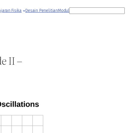
S
jaran Fisika
Desain Penelitian
Modul
e
a
r
c
h
e II –