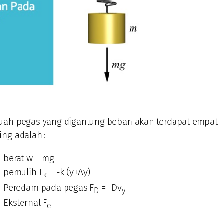
uah pegas yang digantung beban akan terdapat empa
ng adalah :
 berat w = mg
 pemulih F
= -k (y+Δy)
k
 Peredam pada pegas F
= -Dv
D
y
 Eksternal F
e