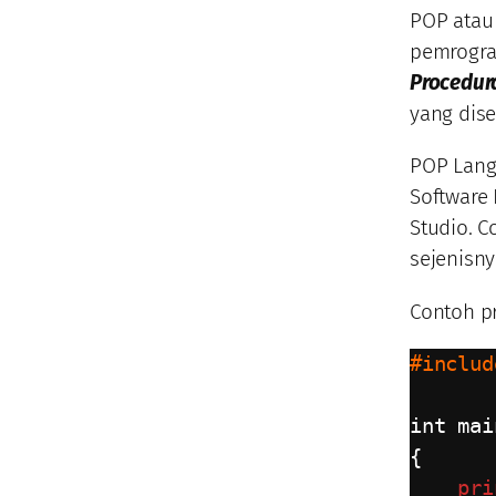
POP ata
pemrogra
Procedura
yang dis
POP Lang
Software 
Studio. C
sejenisny
Contoh p
#includ
int mai
{

pri