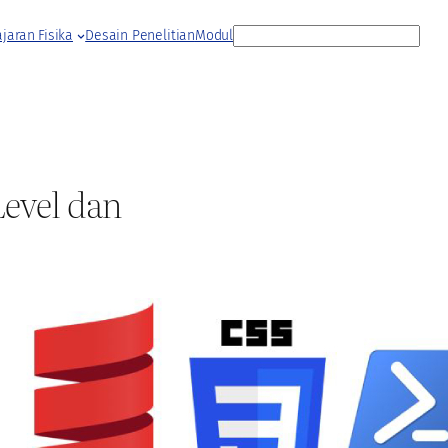
S
jaran Fisika
Desain Penelitian
Modul
e
a
r
c
h
evel dan