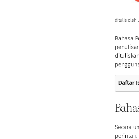
ditulis oleh :
Bahasa P
penulisa
ditulisk
pengguna
Daftar I
Baha
Secara u
perintah.