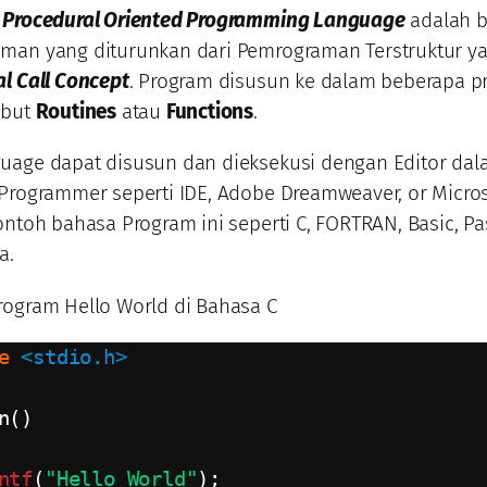
u
Procedural Oriented Programming Language
adalah 
man yang diturunkan dari Pemrograman Terstruktur ya
l Call Concept
. Program disusun ke dalam beberapa 
ebut
Routines
atau
Functions
.
uage dapat disusun dan dieksekusi dengan Editor dal
Programmer seperti IDE, Adobe Dreamweaver, or Micros
ontoh bahasa Program ini seperti C, FORTRAN, Basic, Pa
a.
rogram Hello World di Bahasa C
e
<stdio.h>
n()

ntf
(
"Hello World"
);
