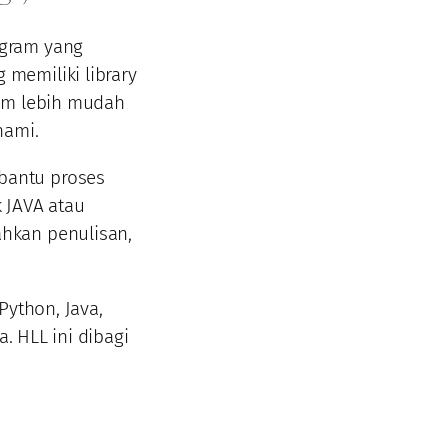
ogram yang
memiliki library
ram lebih mudah
hami.
bantu proses
 JAVA atau
hkan penulisan,
Python, Java,
a. HLL ini dibagi