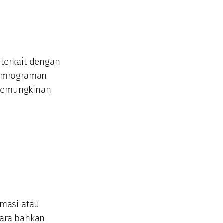
terkait dengan
pemrograman
 memungkinan
masi atau
gara bahkan