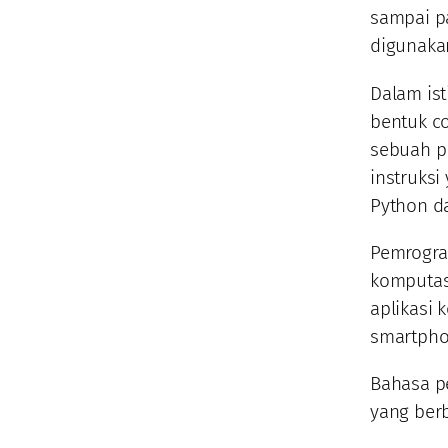
sampai p
digunaka
Dalam is
bentuk c
sebuah p
instruksi 
Python d
Pemrogra
komputas
aplikasi 
smartpho
Bahasa pe
yang ber