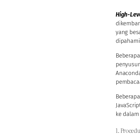
High-Lev
dikemban
yang bes
dipahami
Beberapa
penyusun
Anaconda
pembaca
Beberapa 
JavaScript
ke dalam
1. Proced