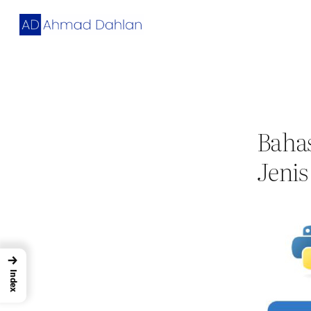
Skip
to
content
Bahas
Jenis
→
Index