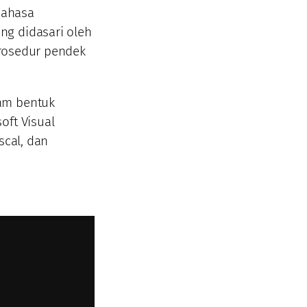
bahasa
ng didasari oleh
prosedur pendek
am bentuk
oft Visual
scal, dan