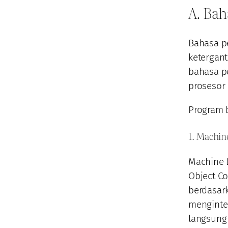
A. Bah
Bahasa p
ketergan
bahasa p
prosesor 
Program b
1. Machin
Machine 
Object Co
berdasark
menginter
langsung