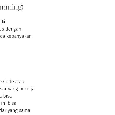
ramming)
iki
lis dengan
ada kebanyakan
i
e Code atau
sar yang bekerja
a bisa
ini bisa
ndar yang sama