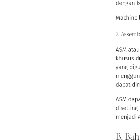
dengan k
Machine l
2. Assemb
ASM atau
khusus di
yang dig
mengguna
dapat di
ASM dapa
disetting
menjadi A
B. Bah