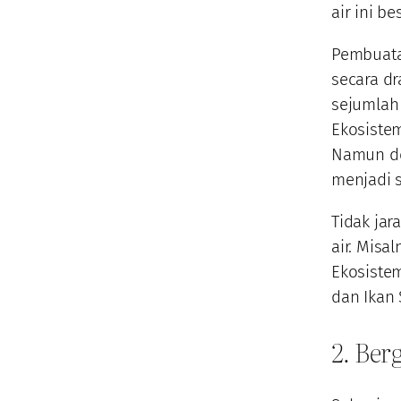
air ini b
Pembuata
secara dr
sejumlah 
Ekosiste
Namun de
menjadi 
Tidak ja
air. Misa
Ekosistem
dan Ikan
2. Be