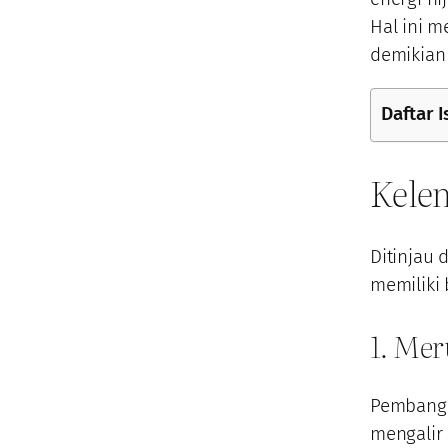
Hal ini 
demikian
Daftar I
Kele
Ditinjau
memiliki
1. Mer
Pembangu
mengalir 