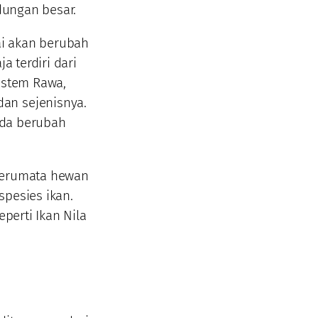
ndungan besar.
ai akan berubah
a terdiri dari
istem Rawa,
an sejenisnya.
da berubah
 terumata hewan
spesies ikan.
eperti Ikan Nila