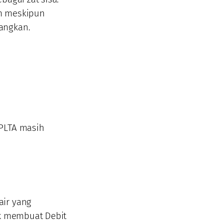
un meskipun
angkan.
 PLTA masih
air yang
uk membuat Debit