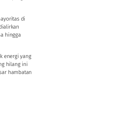
ayoritas di
dialirkan
sa hingga
k energi yang
g hilang ini
esar hambatan