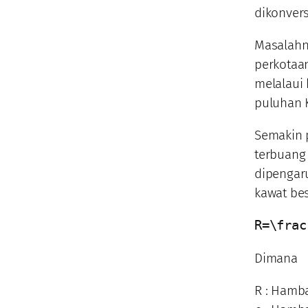
dikonvers
Masalahny
perkotaan
melalaui
puluhan 
Semakin p
terbuang 
dipengar
kawat be
R=\frac
Dimana
R : Hamba