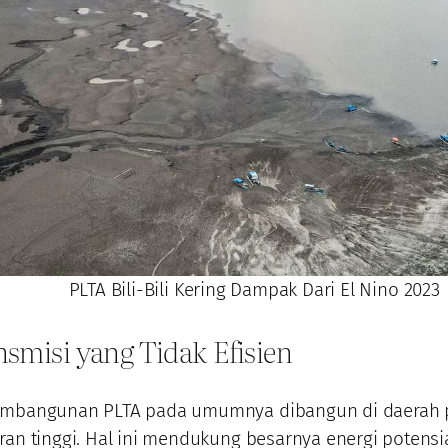
PLTA Bili-Bili Kering Dampak Dari El Nino 2023
nsmisi yang Tidak Efisien
embangunan PLTA pada umumnya dibangun di daerah
ran tinggi. Hal ini mendukung besarnya energi potensia