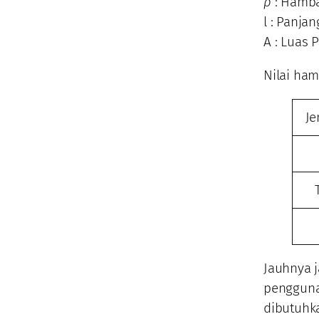
ρ
: Hamba
l : Panja
A : Luas
Nilai ham
Je
Jauhnya j
pengguna
dibutuhk