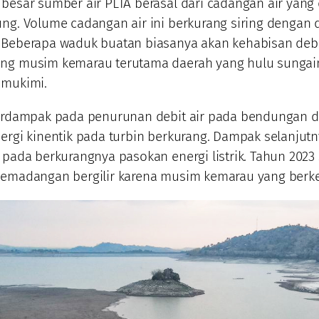
besar sumber air PLTA berasal dari cadangan air yang
ng. Volume cadangan air ini berkurang siring dengan
 Beberapa waduk buatan biasanya akan kehabisan debit
ng musim kemarau terutama daerah yang hulu sungai
imukimi.
berdampak pada penurunan debit air pada bendungan
ergi kinentik pada turbin berkurang. Dampak selanjut
 pada berkurangnya pasokan energi listrik. Tahun 2023
pemadangan bergilir karena musim kemarau yang berk