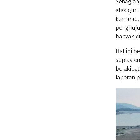
Sebagian 
atas gunu
kemarau.
penghuju
banyak d
Hal ini 
suplay en
berakibat
laporan 