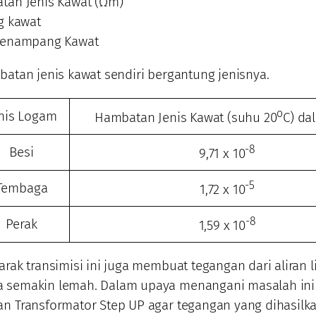
tan Jenis Kawat (Ωm)
ng kawat
 Penampang Kawat
batan jenis kawat sendiri bergantung jenisnya.
o
nis Logam
Hambatan Jenis Kawat (suhu 20
C) da
-8
Besi
9,71 x 10
-5
Tembaga
1,72 x 10
-8
Perak
1,59 x 10
arak transimisi ini juga membuat tegangan dari aliran l
 semakin lemah. Dalam upaya menangani masalah in
an Transformator Step UP agar tegangan yang dihasilk