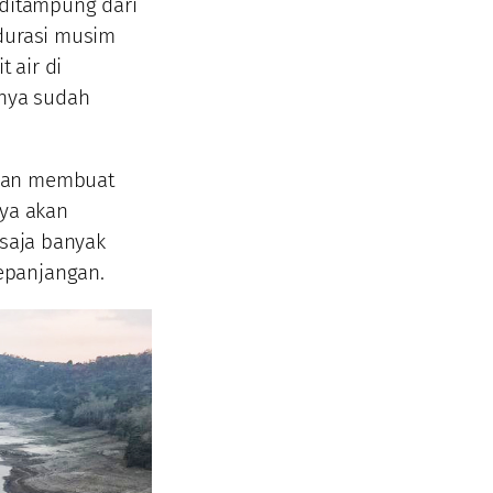
 ditampung dari
 durasi musim
 air di
nya sudah
 dan membuat
nya akan
 saja banyak
epanjangan.