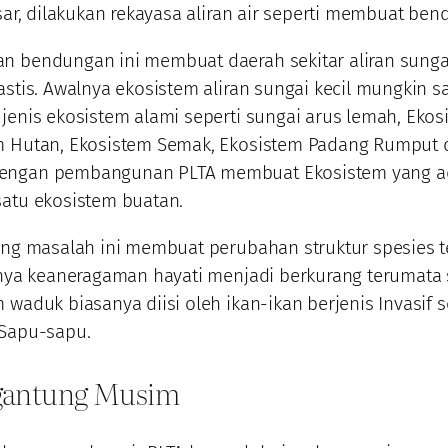
esar, dilakukan rekayasa aliran air seperti membuat be
n bendungan ini membuat daerah sekitar aliran sung
astis. Awalnya ekosistem aliran sungai kecil mungkin saj
jenis ekosistem alami seperti sungai arus lemah, Ekos
m Hutan, Ekosistem Semak, Ekosistem Padang Rumput d
ngan pembangunan PLTA membuat Ekosistem yang a
satu ekosistem buatan.
rang masalah ini membuat perubahan struktur spesies
lnya keaneragaman hayati menjadi berkurang terumata 
 waduk biasanya diisi oleh ikan-ikan berjenis Invasif s
 Sapu-sapu.
rgantung Musim