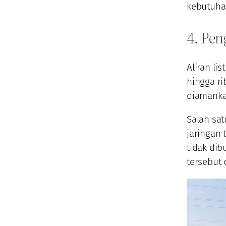
kebutuhan
4. Pen
Aliran li
hingga ri
diamankan
Salah sat
jaringan
tidak dib
tersebut