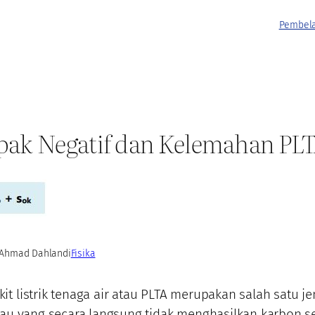
Pembela
ak Negatif dan Kelemahan PL
Ahmad Dahlan
di
Fisika
t listrik tenaga air atau PLTA merupakan salah satu j
jau yang secara langsung tidak menghasilkan karbon se