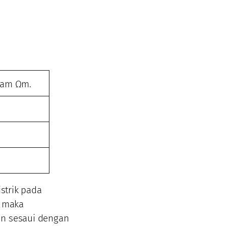
lam Ωm.
istrik pada
i maka
an sesaui dengan