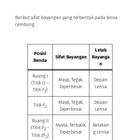
Berikut sifat bayangan yang terbentuk pada lensa
cembung.
Letak
Posisi
Sifat Bayangan
Bayanga
Benda
n
Ruang I
Maya, Tegak,
Depan
(Titik O –
Diperbesar
Lensa
Titik F
)
2
Maya, Tegak,
Depan
Titik F
2
Diperbesar
Lensa
Ruang II
Nyata, Terbalik,
Belakan
(Titik F
–
2
Diperbesar
g Lensa
Titik 2F
)
2