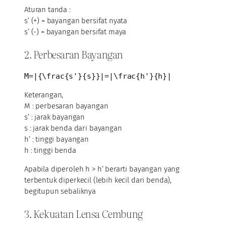
Aturan tanda :
s’ (+) = bayangan bersifat nyata
s’ (-) = bayangan bersifat maya
2. Perbesaran Bayangan
M=|{\frac{s'}{s}}|=|\frac{h'}{h}|
Keterangan,
M : perbesaran bayangan
s’ : jarak bayangan
s : jarak benda dari bayangan
h’ : tinggi bayangan
h : tinggi benda
Apabila diperoleh h > h’ berarti bayangan yang
terbentuk diperkecil (lebih kecil dari benda),
begitupun sebaliknya
3. Kekuatan Lensa Cembung