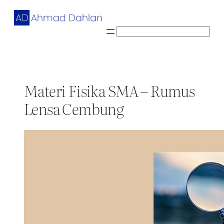
Skip
to
content
S
e
a
r
c
Materi Fisika SMA – Rumus
h
Lensa Cembung