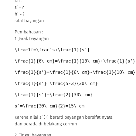
Dit :
s’ = ?
h’ = ?
sifat bayangan
Pembahasan :
1. Jarak bayangan
\frac1f=\frac1s+\frac{1}{s'}
\frac{1}{6\ cm}=\frac{1}{10\ cm}+\frac{1}{s'}
\frac{1}{s'}=\frac{1}{6\ cm}-\frac{1}{10\ cm}
\frac{1}{s'}=\frac{5-3}{30\ cm}
\frac{1}{s'}=\frac{2}{30\ cm}
s'=\frac{30\ cm}{2}=15\ cm
Karena nilai s’ (+) berarti bayangan bersifat nyata
dan berada di belakang cermin
2. Tinggi bayangan