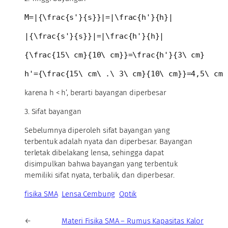
M=|{\frac{s'}{s}}|=|\frac{h'}{h}|
|{\frac{s'}{s}}|=|\frac{h'}{h}|
{\frac{15\ cm}{10\ cm}}=\frac{h'}{3\ cm}
h'={\frac{15\ cm\ .\ 3\ cm}{10\ cm}}=4,5\ cm
karena h < h’, berarti bayangan diperbesar
3. Sifat bayangan
Sebelumnya diperoleh sifat bayangan yang
terbentuk adalah nyata dan diperbesar. Bayangan
terletak dibelakang lensa, sehingga dapat
disimpulkan bahwa bayangan yang terbentuk
memiliki sifat nyata, terbalik, dan diperbesar.
fisika SMA
Lensa Cembung
Optik
←
Materi Fisika SMA – Rumus Kapasitas Kalor