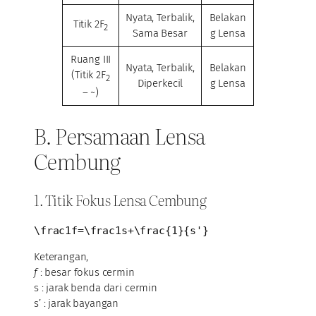
Nyata, Terbalik,
Belakan
Titik 2F
2
Sama Besar
g Lensa
Ruang III
Nyata, Terbalik,
Belakan
(Titik 2F
2
Diperkecil
g Lensa
– ~)
B. Persamaan Lensa
Cembung
1. Titik Fokus Lensa Cembung
\frac1f=\frac1s+\frac{1}{s'}
Keterangan,
f
: besar fokus cermin
s : jarak benda dari cermin
s’ : jarak bayangan