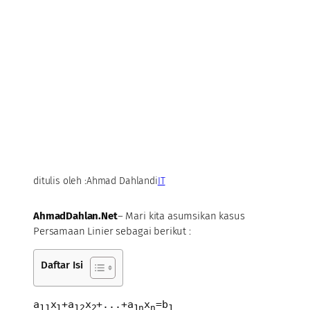
ditulis oleh :
Ahmad Dahlan
di
IT
AhmadDahlan.Net
– Mari kita asumsikan kasus
Persamaan Linier sebagai berikut :
Daftar Isi
a
x
+a
x
+...+a
x
=b
11
1
12
2
1n
n
1