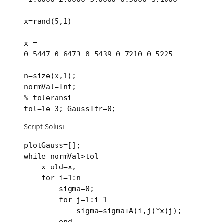
x=rand(5,1)

x =

0.5447 0.6473 0.5439 0.7210 0.5225

n=size(x,1);

normVal=Inf;

% toleransi

tol=1e-3; GaussItr=0;
Script Solusi
plotGauss=[];

while normVal>tol 

    x_old=x; 

    for i=1:n 

        sigma=0; 

        for j=1:i-1 

            sigma=sigma+A(i,j)*x(j); 

        end 
