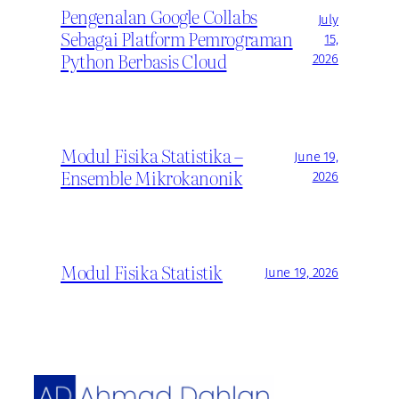
Pengenalan Google Collabs
July
Sebagai Platform Pemrograman
15,
Python Berbasis Cloud
2026
Modul Fisika Statistika –
June 19,
Ensemble Mikrokanonik
2026
Modul Fisika Statistik
June 19, 2026