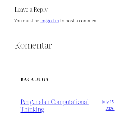
Leave a Reply
You must be
logged in
to post a comment.
Komentar
BACA JUGA
Pengenalan Computational
July 15,
Thinking
2026