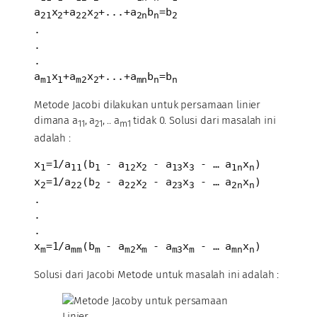
a
x
+a
x
+...+a
b
=b
21
2
22
2
2n
n
2
.
.
.

a
x
+a
x
+...+a
b
=b
m1
1
m2
2
mn
n
n
Metode Jacobi dilakukan untuk persamaan linier
dimana a
, a
, .. a
tidak 0. Solusi dari masalah ini
11
21
m1
adalah :
x
=1/a
(b
- a
x
- a
x
- … a
x
)

1
11
1 
12
2 
13
3 
1n
n
x
=1/a
(b
- a
x
- a
x
- … a
x
)
2
22
2 
22
2 
23
3 
2n
n
.
.
.

x
=1/a
(b
- a
x
- a
x
- … a
x
)
m
mm
m 
m2
m 
m3
m 
mn
n
Solusi dari Jacobi Metode untuk masalah ini adalah :