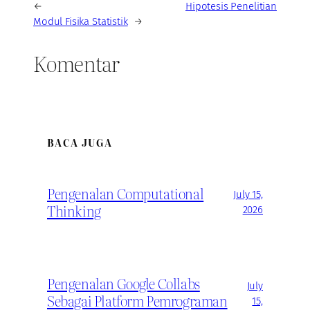
←
Hipotesis Penelitian
Modul Fisika Statistik
→
Komentar
BACA JUGA
Pengenalan Computational
July 15,
Thinking
2026
Pengenalan Google Collabs
July
Sebagai Platform Pemrograman
15,