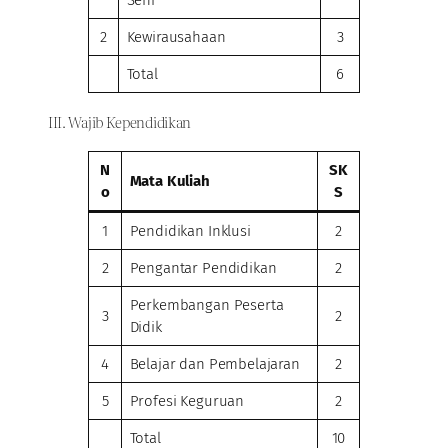
Seni
2
Kewirausahaan
3
Total
6
III. Wajib Kependidikan
N
SK
Mata Kuliah
o
S
1
Pendidikan Inklusi
2
2
Pengantar Pendidikan
2
Perkembangan Peserta
3
2
Didik
4
Belajar dan Pembelajaran
2
5
Profesi Keguruan
2
Total
10