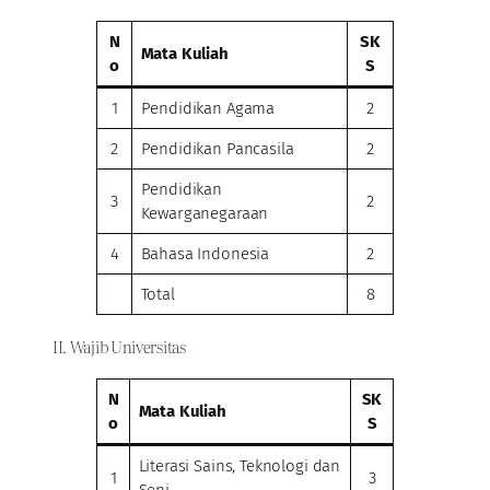
N
SK
Mata Kuliah
o
S
1
Pendidikan Agama
2
2
Pendidikan Pancasila
2
Pendidikan
3
2
Kewarganegaraan
4
Bahasa Indonesia
2
Total
8
II. Wajib Universitas
N
SK
Mata Kuliah
o
S
Literasi Sains, Teknologi dan
1
3