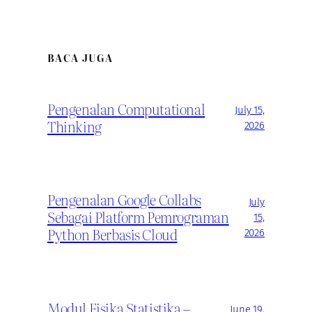
BACA JUGA
Pengenalan Computational
July 15,
Thinking
2026
Pengenalan Google Collabs
July
Sebagai Platform Pemrograman
15,
Python Berbasis Cloud
2026
Modul Fisika Statistika –
June 19,