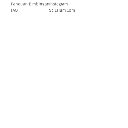
Panduan Bimbingan
Instagram
FAQ
SciEHum.Com