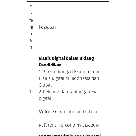
P
er
te
m
Kegiatan
u
a
n
Bisnis Digital dalam Bidang
Pendidikan
1. Perkembangan Ekonomi dan
Bisnis Digital di Indonesia dan
Global
1
2. Peluang dan Tantangan Era
digital
Metode Ceramah dan Diskusi
Referensi : E-conomy SEA 2019