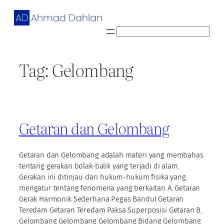
Skip
to
content
S
e
a
Tag:
Gelombang
r
c
h
Getaran dan Gelombang
Getaran dan Gelombang adalah materi yang membahas
tentang gerakan bolak-balik yang terjadi di alam.
Gerakan ini ditinjau dari hukum-hukum fisika yang
mengatur tentang fenomena yang berkaitan A. Getaran
Gerak Harmonik Sederhana Pegas Bandul Getaran
Teredam Getaran Teredam Paksa Superposisi Getaran B.
Gelombang Gelombang Gelombang Bidang Gelombang