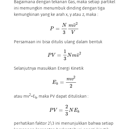
Bagaimana dengan tekanan Gas, maka setiap partikel
ini memungkin menumbuk dinding dengan tiga
kemungkinan yang ke arah x, y atau z, maka :
2
¯
N
m
v
=
P
3
V
Persamaan ini bisa ditulis ulang dalam bentuk
1
2
¯
=
P
V
N
m
v
3
Selanjutnya masukkan Energi Kinetik
2
m
v
=
E
k
2
2
atau mv
=E
, maka PV dapat dituliskan :
k
2
=
P
V
N
E
k
3
perhatikan faktor 2\3 ini menunjukkan bahwa setiap