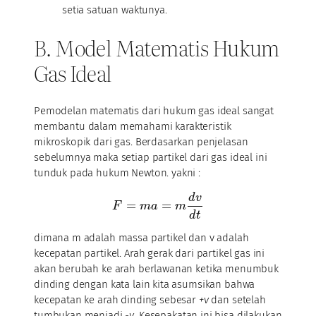
setia satuan waktunya.
B. Model Matematis Hukum
Gas Ideal
Pemodelan matematis dari hukum gas ideal sangat
membantu dalam memahami karakteristik
mikroskopik dari gas. Berdasarkan penjelasan
sebelumnya maka setiap partikel dari gas ideal ini
tunduk pada hukum Newton. yakni :
d
v
=
=
F
m
a
m
d
t
dimana m adalah massa partikel dan v adalah
kecepatan partikel. Arah gerak dari partikel gas ini
akan berubah ke arah berlawanan ketika menumbuk
dinding dengan kata lain kita asumsikan bahwa
kecepatan ke arah dinding sebesar
+v
dan setelah
tumbukan menjadi
-v
. Kesepakatan ini bisa dilakukan