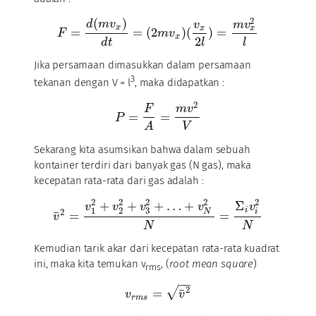
2
(
)
d
m
v
v
m
v
x
x
x
=
=
(
2
)
(
)
=
F
m
v
x
2
d
t
l
l
Jika persamaan dimasukkan dalam persamaan
3
tekanan dengan V = l
, maka didapatkan :
2
F
m
v
=
=
P
V
A
Sekarang kita asumsikan bahwa dalam sebuah
kontainer terdiri dari banyak gas (N gas), maka
kecepatan rata-rata dari gas adalah :
2
2
2
2
2
+
+
+
…
+
Σ
v
v
v
v
v
1
2
3
i
2
i
N
¯
=
=
v
N
N
Kemudian tarik akar dari kecepatan rata-rata kuadrat
ini, maka kita temukan v
, (
root mean square
)
rms
−
−
2
√
¯
=
v
v
r
m
s