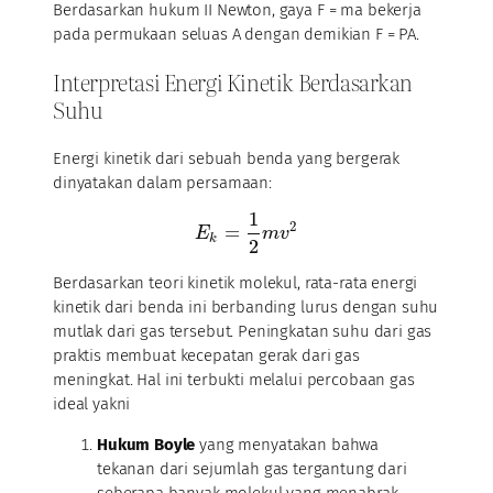
Berdasarkan hukum II Newton, gaya F = ma bekerja
pada permukaan seluas A dengan demikian F = PA.
Interpretasi Energi Kinetik Berdasarkan
Suhu
Energi kinetik dari sebuah benda yang bergerak
dinyatakan dalam persamaan:
1
2
=
E
m
v
k
2
Berdasarkan teori kinetik molekul, rata-rata energi
kinetik dari benda ini berbanding lurus dengan suhu
mutlak dari gas tersebut. Peningkatan suhu dari gas
praktis membuat kecepatan gerak dari gas
meningkat. Hal ini terbukti melalui percobaan gas
ideal yakni
Hukum Boyle
yang menyatakan bahwa
tekanan dari sejumlah gas tergantung dari
seberapa banyak molekul yang menabrak