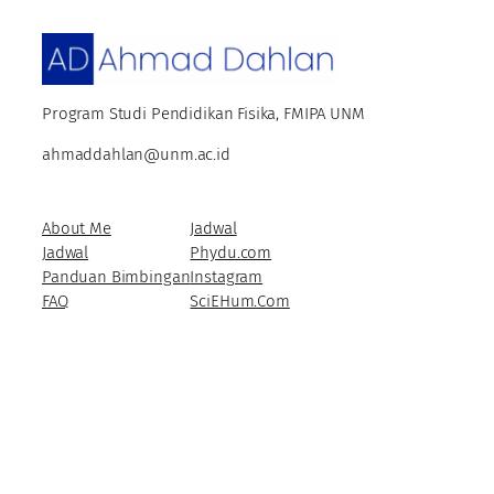
Program Studi Pendidikan Fisika, FMIPA UNM
ahmaddahlan@unm.ac.id
About Me
Jadwal
Jadwal
Phydu.com
Panduan Bimbingan
Instagram
FAQ
SciEHum.Com