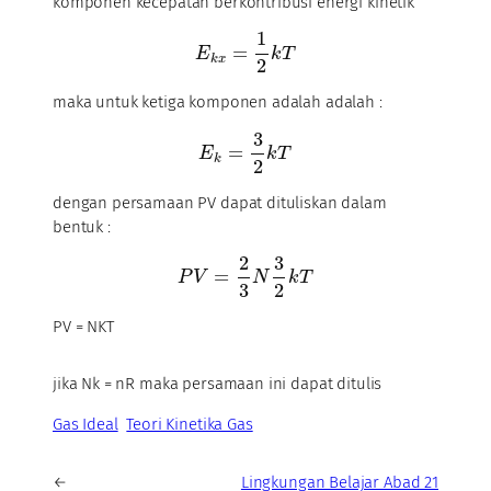
komponen kecepatan berkontribusi energi kinetik
1
=
E
k
T
k
x
2
maka untuk ketiga komponen adalah adalah :
3
=
E
k
T
k
2
dengan persamaan PV dapat dituliskan dalam
bentuk :
2
3
=
P
V
N
k
T
3
2
PV = NKT
jika Nk = nR maka persamaan ini dapat ditulis
Gas Ideal
Teori Kinetika Gas
←
Lingkungan Belajar Abad 21