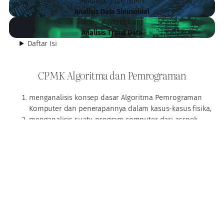
Modul IX (Praktikum)
Analisis Data Sinusoidal
Modul X (Praktikum)
Analisis Trend Data
Daftar Isi
CPMK Algoritma dan Pemrograman
menganalisis konsep dasar Algoritma Pemrograman
Komputer dan penerapannya dalam kasus-kasus fisika,
menganalisis suatu program computer dari asspek
input, output dan prosesnya
mengembangkan algoritma dan program komputer
dengan konsep Bahasa pemrograman computer untuk
memecahkan masalah pada fenomena fisika.
Sub CPMK Algoritma dan Pemrograman
Mengembangkan penyajian algoritma dengan berbagai