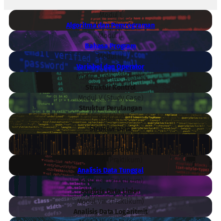
Modul I
Algoritma dan Pemrograman
Modul II
Bahasa Program
Modul III
Variabel dan Operator
Modul IV (Studi Cases)
Struktur Kontrol
Modul V (Study Case)
Struktur Perulangan
Modul VI
Struktur Data
Modul VI (Studi Cases)
Visualisasi Data
Modul VI (Praktikum)
Analisis Data Tunggal
Modul VII (Praktikum)
Analisis Data Linier
Modul VIII (Praktikum)
Analisis Data Logaritmit