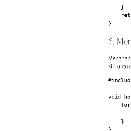
    }

    return 0;

}
6. Me
Menghapu
kiri untu
#includ
void ha
    for (int i = posisi; i < n-1; i++) {

        arr[i] = arr[i+1
    }

}
