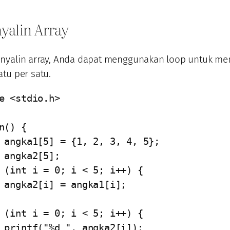
yalin Array
nyalin array, Anda dapat menggunakan loop untuk men
tu per satu.
e <stdio.h>

n() {

i];

]);
