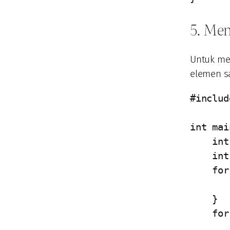
5. Men
Untuk me
elemen sa
#includ
int mai
    int angka1[5] = {1, 2, 3, 4, 5};

    int angka2[5];

    for (int i = 0; i < 5; i++) {

        angka2[i] = angka1[
    }

    for (int i = 0; i < 5; i++) {

        printf("%d ", angka2[i