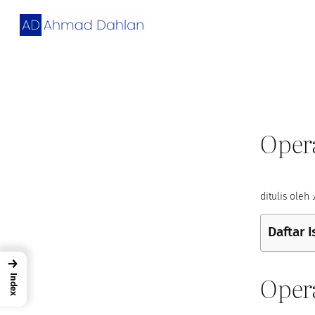
Skip
to
content
Oper
ditulis oleh :
Daftar I
→
Opera
Index