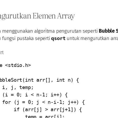
ngurutkan Elemen Array
a menggunakan algoritma pengurutan seperti
Bubble 
u fungsi pustaka seperti
qsort
untuk mengurutkan arra
rt
e <stdio.h>

bbleSort(int arr[], int n) {

) {

 > arr[j+1]) {

   temp = arr[j];
