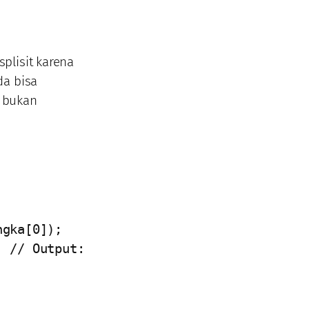
plisit karena
da bisa
t bukan