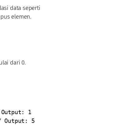
si data seperti
pus elemen.
ai dari 0.