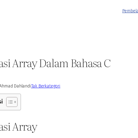
Pembela
asi Array Dalam Bahasa C
Ahmad Dahlan
di
Tak Berkategori
si
si Array