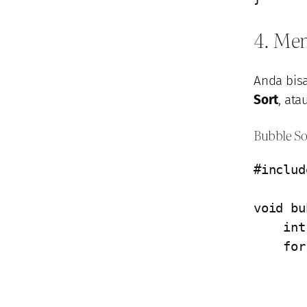
4. Me
Anda bis
Sort
, ata
Bubble So
#includ
void bu
    int i, j, temp;

    for (i = 0; i < n-1; i++) {

        for (j = 0; j < n-i-1; j++
            if (arr[j]
             