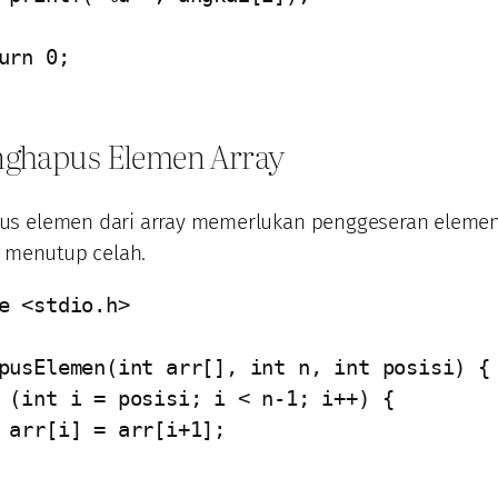
nghapus Elemen Array
s elemen dari array memerlukan penggeseran elemen
k menutup celah.
e <stdio.h>

pusElemen(int arr[], int n, int posisi) {

];
