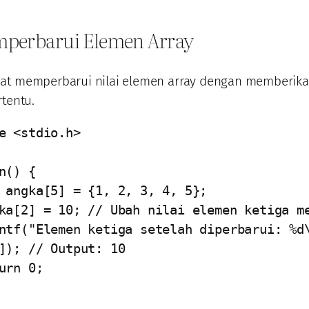
mperbarui Elemen Array
at memperbarui nilai elemen array dengan memberikan
rtentu.
e <stdio.h>

n() {

]); // Output: 10
