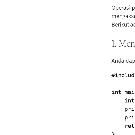
Operasi 
mengakse
Berikut a
1. Men
Anda dap
#includ
int mai
    int angka[5] = {1, 2, 3, 4, 5};

    printf("Elemen pertama: %d\n", angka[0]); // Output: 1

    printf("Elemen terakhir: %d\n", angka[4]); // Output: 5

    return 0;

}