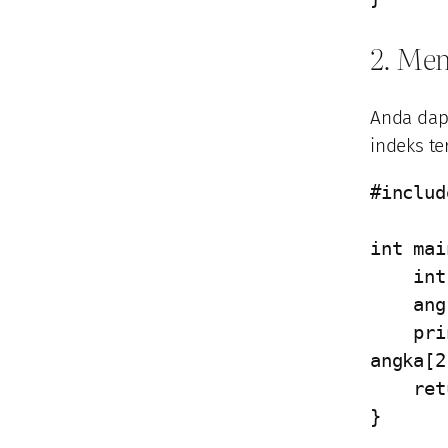
2. Me
Anda dap
indeks te
#includ
int mai
    int angka[5] = {1, 2, 3, 4, 5};

    angka[2] = 10; // Ubah nilai elemen ketiga menjadi 10

    printf("Elemen ketiga setelah diperbarui: %d\n", 
angka[2
    return 0;

}