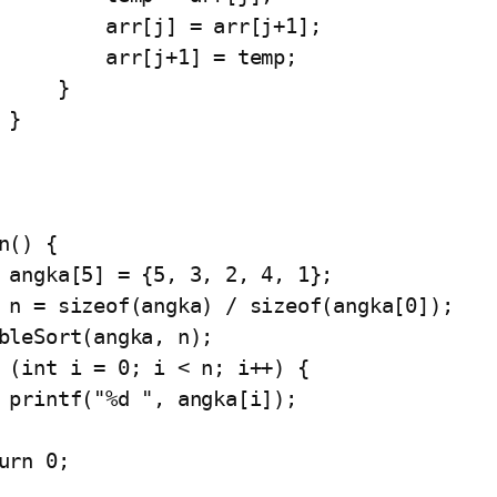
 arr[j] = arr[j+1];

  arr[j+1] = temp;

    }



n() {

]);
