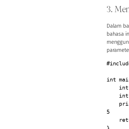
3. Me
Dalam ba
bahasa in
menggun
parameter
#includ
int mai
    int angka[5] = {1, 2, 3, 4, 5};

    int jumlah_elemen = sizeof(angka) / sizeof(angka[0]);

    printf("Jumlah elemen: %d\n", jumlah_elemen); // Output: 
5

    return 0;

}