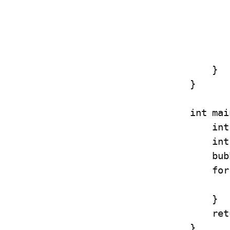
               
              
        
        }
    }

}

int mai
    int angka[5] = {5, 3, 2, 4, 1};

    int n = sizeof(angka) / sizeof(angka[0]);

    bubbleSort(angka, n);

    for (int i = 0; i < n; i++) {

        printf("%d ", angka[i
    }

    return 0;

}